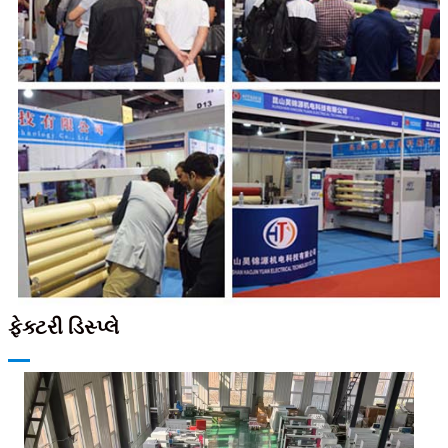
ફેક્ટરી ડિસ્પ્લે