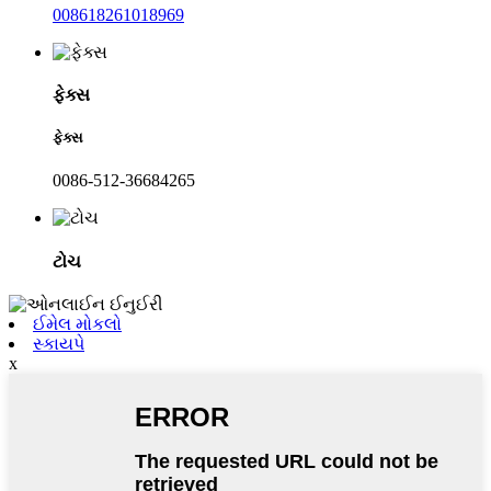
008618261018969
ફેક્સ
ફેક્સ
0086-512-36684265
ટોચ
ઈમેલ મોકલો
સ્કાયપે
x