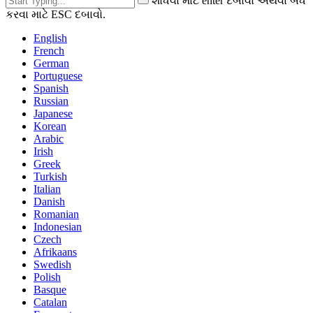
શોધવા માટે enter દબાવો અથવા બંધ
કરવા માટે ESC દબાવો.
English
French
German
Portuguese
Spanish
Russian
Japanese
Korean
Arabic
Irish
Greek
Turkish
Italian
Danish
Romanian
Indonesian
Czech
Afrikaans
Swedish
Polish
Basque
Catalan