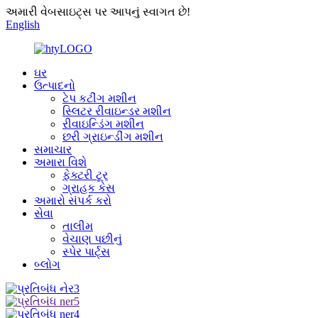
અમારી વેબસાઇટ્સ પર આપનું સ્વાગત છે!
English
ઘર
ઉત્પાદનો
ટેપ કટીંગ મશીન
સ્લિટર રીવાઇન્ડર મશીન
રીવાઇન્ડિંગ મશીન
છરી ગ્રાઇન્ડીંગ મશીન
સમાચાર
અમારા વિશે
ફેક્ટરી ટૂર
ગ્રાહક કેસ
અમારો સંપર્ક કરો
સેવા
તાલીમ
વેચાણ પછીનું
સ્પેર પાર્ટ્સ
બ્લોગ