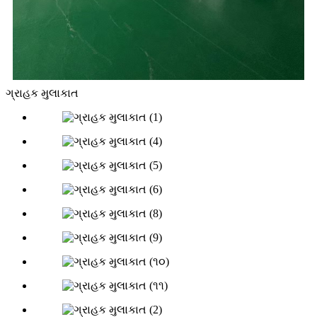
ગ્રાહક મુલાકાત