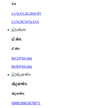
ટેલ
૮૬૧૮૯૬૩૬૭૦૦૭૧
૮૬૧૮૨૬૧૦૧૮૯૬૯
ઈ-મેલ
ઈ-મેલ
hjy2@hjy.biz
hjy8@hjy.biz
વોટ્સએપ
વોટ્સએપ
008618963670071