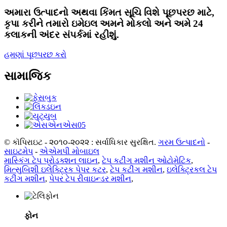
અમારા ઉત્પાદનો અથવા કિંમત સૂચિ વિશે પૂછપરછ માટે,
કૃપા કરીને તમારો ઇમેઇલ અમને મોકલો અને અમે 24
કલાકની અંદર સંપર્કમાં રહીશું.
હમણાં પૂછપરછ કરો
સામાજિક
© કૉપિરાઇટ - ૨૦૧૦-૨૦૨૨ : સર્વાધિકાર સુરક્ષિત.
ગરમ ઉત્પાદનો
-
સાઇટમેપ
-
એએમપી મોબાઇલ
માસ્કિંગ ટેપ પ્રોડક્શન લાઇન
,
ટેપ કટીંગ મશીન ઓટોમેટિક
,
મિત્સુબિશી ઇલેક્ટ્રિક પેપર કટર
,
ટેપ કટીંગ મશીન
,
ઇલેક્ટ્રિકલ ટેપ
કટીંગ મશીન
,
પેપર ટેપ રીવાઇન્ડર મશીન
,
ફોન