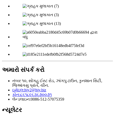
અમારો સંપર્ક કરો
નંબર ૧૦, સોંગહુ ઈસ્ટ રોડ, ઝાંગપુ ટાઉન, કુનશાન સિટી,
જિઆંગસુ પ્રાંત, ચીન.
ઇમેઇલ:
hjy2@hjy.biz
ફોન:
૮૬૧૮૯૬૩૬૭૦૦૭૧
લેન્ડલાઇન:
0086-512-57075359
ન્યૂલેટર