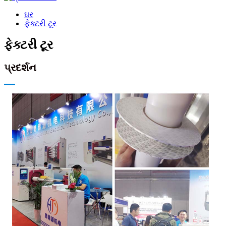
ઘર
ફેક્ટરી ટૂર
ફેક્ટરી ટૂર
પ્રદર્શન