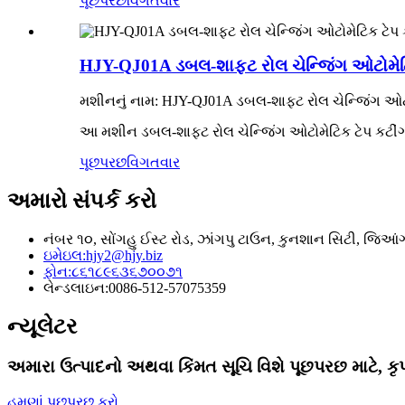
પૂછપરછ
વિગતવાર
HJY-QJ01A ડબલ-શાફ્ટ રોલ ચેન્જિંગ ઓટોમેટ
મશીનનું નામ: HJY-QJ01A ડબલ-શાફ્ટ રોલ ચેન્જિંગ ઓટ
આ મશીન ડબલ-શાફ્ટ રોલ ચેન્જિંગ ઓટોમેટિક ટેપ કટીંગ 
પૂછપરછ
વિગતવાર
અમારો સંપર્ક કરો
નંબર ૧૦, સોંગહુ ઈસ્ટ રોડ, ઝાંગપુ ટાઉન, કુનશાન સિટી, જિઆંગ
ઇમેઇલ:
hjy2@hjy.biz
ફોન:
૮૬૧૮૯૬૩૬૭૦૦૭૧
લેન્ડલાઇન:
0086-512-57075359
ન્યૂલેટર
અમારા ઉત્પાદનો અથવા કિંમત સૂચિ વિશે પૂછપરછ માટે, કૃ
હમણાં પૂછપરછ કરો