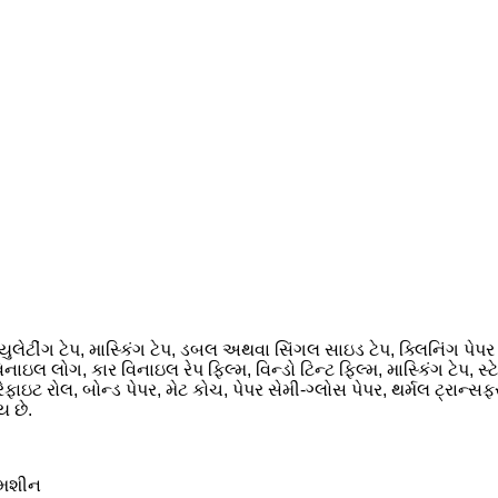
લેટીંગ ટેપ, માસ્કિંગ ટેપ, ડબલ અથવા સિંગલ સાઇડ ટેપ, ક્લિનિંગ પેપર ટ
િનાઇલ લોગ, કાર વિનાઇલ રેપ ફિલ્મ, વિન્ડો ટિન્ટ ફિલ્મ, માસ્કિંગ ટેપ, સ્
ઇટ રોલ, બોન્ડ પેપર, મેટ કોચ, પેપર સેમી-ગ્લોસ પેપર, થર્મલ ટ્રાન્સફર પે
ય છે.