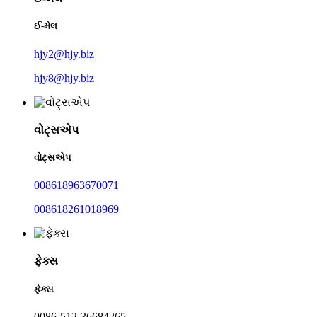
ઈ-મેલ
hjy2@hjy.biz
hjy8@hjy.biz
વોટ્સએપ
વોટ્સએપ
008618963670071
008618261018969
ફેક્સ
ફેક્સ
0086-512-36684265