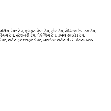
ંગ પેપર ટેપ, ક્રાફ્ટ પેપર ટેપ, ફોમ ટેપ, મેડિકલ ટેપ, ડક ટેપ,
િંગ ટેપ, સ્ટેશનરી ટેપ, પેકેજિંગ ટેપ, ડબલ સાઇડેડ ટેપ,
પર, થર્મલ ટ્રાન્સફર પેપર, ડાયરેક્ટ થર્મલ પેપર, મેટલાઇઝ્ડ