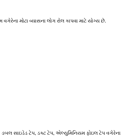
્મ વગેરેના મોટા વ્યાસના લોગ રોલ કાપવા માટે યોગ્ય છે.
ેપ, ડબલ સાઇડેડ ટેપ, ડક્ટ ટેપ, એલ્યુમિનિયમ ફોઇલ ટેપ વગેરેના