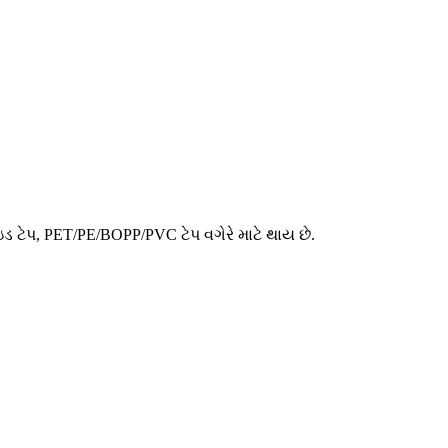
 ટેપ, PET/PE/BOPP/PVC ટેપ વગેરે માટે થાય છે.