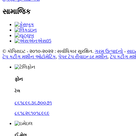
સામાજિક
© કૉપિરાઇટ - ૨૦૧૦-૨૦૨૨ : સર્વાધિકાર સુરક્ષિત.
ગરમ ઉત્પાદનો
-
સાઇ
ટેપ કટીંગ મશીન ઓટોમેટિક
,
પેપર ટેપ રીવાઇન્ડર મશીન
,
ટેપ કટીંગ મ
ફોન
ટેલ
૮૬૧૮૯૬૩૬૭૦૦૭૧
૮૬૧૮૨૬૧૦૧૮૯૬૯
ઈ-મેલ