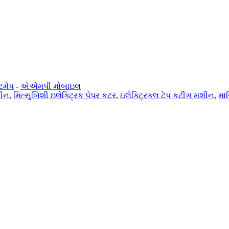
ટમેપ
-
એએમપી મોબાઇલ
શીન
,
મિત્સુબિશી ઇલેક્ટ્રિક પેપર કટર
,
ઇલેક્ટ્રિકલ ટેપ કટીંગ મશીન
,
માસ