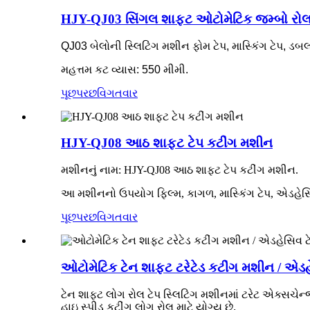
HJY-QJ03 સિંગલ શાફ્ટ ઓટોમેટિક જમ્બો રો
QJ03 બેલોની સ્લિટિંગ મશીન ફોમ ટેપ, માસ્કિંગ ટેપ, ડબલ સ
મહત્તમ કટ વ્યાસ: 550 મીમી.
પૂછપરછ
વિગતવાર
HJY-QJ08 આઠ શાફ્ટ ટેપ કટીંગ મશીન
મશીનનું નામ: HJY-QJ08 આઠ શાફ્ટ ટેપ કટીંગ મશીન.
આ મશીનનો ઉપયોગ ફિલ્મ, કાગળ, માસ્કિંગ ટેપ, એડહેસિવ
પૂછપરછ
વિગતવાર
ઓટોમેટિક ટેન શાફ્ટ ટરેટેડ કટીંગ મશીન / એડહે
ટેન શાફ્ટ લોગ રોલ ટેપ સ્લિટિંગ મશીનમાં ટરેટ એક્સચેન્જ
હાઇ સ્પીડ કટીંગ લોગ રોલ માટે યોગ્ય છે.