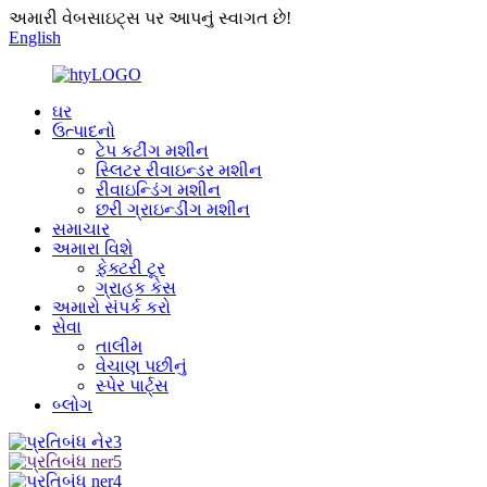
અમારી વેબસાઇટ્સ પર આપનું સ્વાગત છે!
English
ઘર
ઉત્પાદનો
ટેપ કટીંગ મશીન
સ્લિટર રીવાઇન્ડર મશીન
રીવાઇન્ડિંગ મશીન
છરી ગ્રાઇન્ડીંગ મશીન
સમાચાર
અમારા વિશે
ફેક્ટરી ટૂર
ગ્રાહક કેસ
અમારો સંપર્ક કરો
સેવા
તાલીમ
વેચાણ પછીનું
સ્પેર પાર્ટ્સ
બ્લોગ