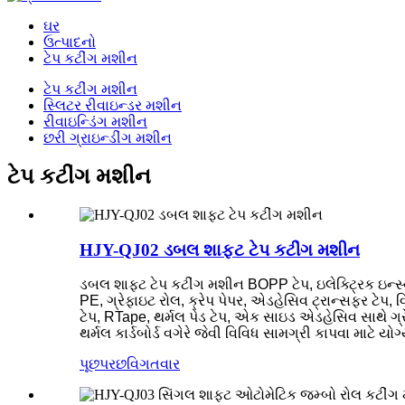
ઘર
ઉત્પાદનો
ટેપ કટીંગ મશીન
ટેપ કટીંગ મશીન
સ્લિટર રીવાઇન્ડર મશીન
રીવાઇન્ડિંગ મશીન
છરી ગ્રાઇન્ડીંગ મશીન
ટેપ કટીંગ મશીન
HJY-QJ02 ડબલ શાફ્ટ ટેપ કટીંગ મશીન
ડબલ શાફ્ટ ટેપ કટીંગ મશીન BOPP ટેપ, ઇલેક્ટ્રિક ઇન્સ્યુ
PE, ગ્રેફાઇટ રોલ, ક્રેપ પેપર, એડહેસિવ ટ્રાન્સફર ટેપ, વ
ટેપ, RTape, થર્મલ પેડ ટેપ, એક સાઇડ એડહેસિવ સાથે ગ્રેફા
થર્મલ કાર્ડબોર્ડ વગેરે જેવી વિવિધ સામગ્રી કાપવા માટે યોગ્
પૂછપરછ
વિગતવાર