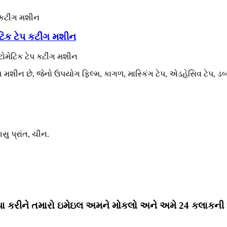
િક ટેપ કટીંગ મશીન
ોમેટિક ટેપ કટીંગ મશીન
મશીન છે, જેનો ઉપયોગ ફિલ્મ, કાગળ, માસ્કિંગ ટેપ, એડહેસિવ ટેપ, ડબ
સુ પ્રાંત, ચીન.
પા કરીને તમારો ઇમેઇલ અમને મોકલો અને અમે 24 કલાકની અંદ