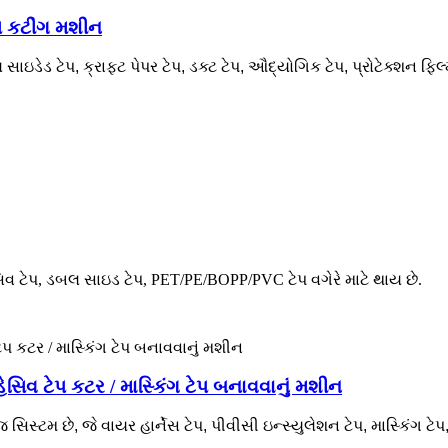
લ કટીંગ મશીન
ાઇડેડ ટેપ, ક્રાફ્ટ પેપર ટેપ, ડક્ટ ટેપ, ઔદ્યોગિક ટેપ, પ્રોટેક્શન ફિલ
 ટેપ, ડબલ સાઇડ ટેપ, PET/PE/BOPP/PVC ટેપ વગેરે માટે થાય છે.
સિવ ટેપ કટર / માસ્કિંગ ટેપ બનાવવાનું મશીન
 સિસ્ટમ છે, જે વાયર હાર્નેસ ટેપ, પીવીસી ઇન્સ્યુલેશન ટેપ, માસ્કિંગ ટ