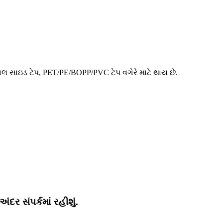
લ સાઇડ ટેપ, PET/PE/BOPP/PVC ટેપ વગેરે માટે થાય છે.
ર સંપર્કમાં રહીશું.