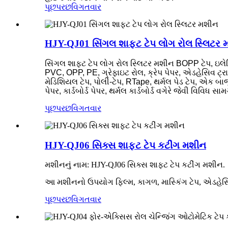
પૂછપરછ
વિગતવાર
HJY-QJ01 સિંગલ શાફ્ટ ટેપ લોગ રોલ સ્લિટર
સિંગલ શાફ્ટ ટેપ લોગ રોલ સ્લિટર મશીન BOPP ટેપ, ઇલેક્ટ્ર
PVC, OPP, PE, ગ્રેફાઇટ રોલ, ક્રેપ પેપર, એડહેસિવ ટ્રાન્
મેડિશિયલ ટેપ, પોલી-ટેપ, RTape, થર્મલ પેડ ટેપ, એક બાજુ
પેપર, કાર્ડબોર્ડ પેપર, થર્મલ કાર્ડબોર્ડ વગેરે જેવી વિવિધ સા
પૂછપરછ
વિગતવાર
HJY-QJ06 સિક્સ શાફ્ટ ટેપ કટીંગ મશીન
મશીનનું નામ: HJY-QJ06 સિક્સ શાફ્ટ ટેપ કટીંગ મશીન.
આ મશીનનો ઉપયોગ ફિલ્મ, કાગળ, માસ્કિંગ ટેપ, એડહેસિવ
પૂછપરછ
વિગતવાર