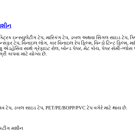
 મશીન
િક ઇન્સ્યુલેટીંગ ટેપ, માસ્કિંગ ટેપ, ડબલ અથવા સિંગલ સાઇડ ટેપ, ક્લિનિ
સફર ટેપ, વિનાઇલ લોગ, કાર વિનાઇલ રેપ ફિલ્મ, વિન્ડો ટિન્ટ ફિલ્મ, માસ્ક
 એડહેસિવ સાથે ગ્રેફાઇટ રોલ, બોન્ડ પેપર, મેટ કોચ, પેપર સેમી-ગ્લોસ પે
મગ્રી કાપવા માટે યોગ્ય છે.
 ટેપ, ડબલ સાઇડ ટેપ, PET/PE/BOPP/PVC ટેપ વગેરે માટે થાય છે.