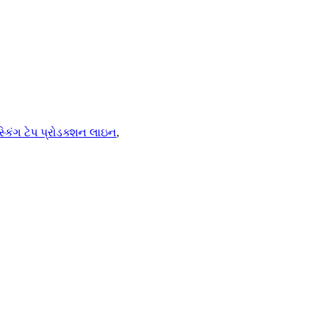
્કિંગ ટેપ પ્રોડક્શન લાઇન
,