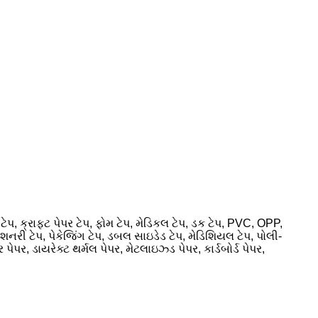
ેપ, ક્રાફ્ટ પેપર ટેપ, ફોમ ટેપ, મેડિકલ ટેપ, ડક ટેપ, PVC, OPP,
ટેશનરી ટેપ, પેકેજિંગ ટેપ, ડબલ સાઇડેડ ટેપ, મેડિશિયલ ટેપ, પોલી-
પર, ડાયરેક્ટ થર્મલ પેપર, મેટલાઇઝ્ડ પેપર, કાર્ડબોર્ડ પેપર,