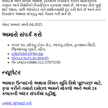
સિસ્ટમ અને રોલર્સ અથવા ડ્રમ્સનો ઉપયોગ કરીને સામગ્રીના
તણાવ અને સ્થિતિને નિયંત્રિત કરવામાં આવે છે. એકવાર રોલ પૂર્ણ
થઈ જાય, પછી ઓપરેટર તેને મશીનમાંથી દૂર કરી શકે છે અને તેને
ઉપયોગ અથવા સંગ્રહ માટે તૈયાર કરી શકે છે.
પોસ્ટ સમય: માર્ચ-04-2025
અમારો સંપર્ક કરો
નંબર ૧૦, સોંગહુ ઈસ્ટ રોડ, ઝાંગપુ ટાઉન, કુનશાન સિટી,
જિઆંગસુ પ્રાંત, ચીન.
ઇમેઇલ:
hjy2@hjy.biz
ફોન:
૮૬૧૮૯૬૩૬૭૦૦૭૧
લેન્ડલાઇન:
0086-512-57075359
ન્યૂલેટર
અમારા ઉત્પાદનો અથવા કિંમત સૂચિ વિશે પૂછપરછ માટે,
કૃપા કરીને તમારો ઇમેઇલ અમને મોકલો અને અમે 24
કલાકની અંદર સંપર્કમાં રહીશું.
હમણાં પૂછપરછ કરો