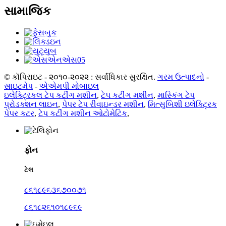
સામાજિક
© કૉપિરાઇટ - ૨૦૧૦-૨૦૨૨ : સર્વાધિકાર સુરક્ષિત.
ગરમ ઉત્પાદનો
-
સાઇટમેપ
-
એએમપી મોબાઇલ
ઇલેક્ટ્રિકલ ટેપ કટીંગ મશીન
,
ટેપ કટીંગ મશીન
,
માસ્કિંગ ટેપ
પ્રોડક્શન લાઇન
,
પેપર ટેપ રીવાઇન્ડર મશીન
,
મિત્સુબિશી ઇલેક્ટ્રિક
પેપર કટર
,
ટેપ કટીંગ મશીન ઓટોમેટિક
,
ફોન
ટેલ
૮૬૧૮૯૬૩૬૭૦૦૭૧
૮૬૧૮૨૬૧૦૧૮૯૬૯