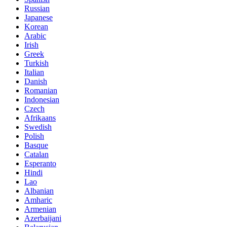
Russian
Japanese
Korean
Arabic
Irish
Greek
Turkish
Italian
Danish
Romanian
Indonesian
Czech
Afrikaans
Swedish
Polish
Basque
Catalan
Esperanto
Hindi
Lao
Albanian
Amharic
Armenian
Azerbaijani