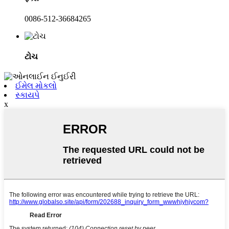
0086-512-36684265
ટોચ
ઈમેલ મોકલો
સ્કાયપે
x