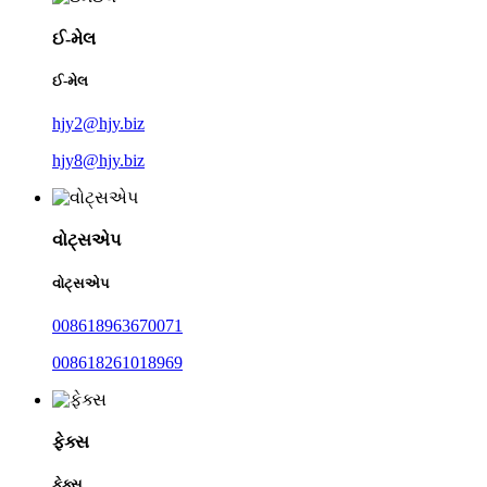
ઈ-મેલ
ઈ-મેલ
hjy2@hjy.biz
hjy8@hjy.biz
વોટ્સએપ
વોટ્સએપ
008618963670071
008618261018969
ફેક્સ
ફેક્સ