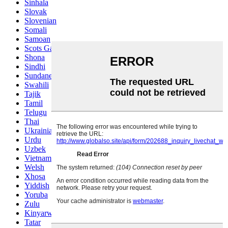
Sinhala
Slovak
Slovenian
Somali
Samoan
Scots Gaelic
Shona
Sindhi
Sundanese
Swahili
Tajik
Tamil
Telugu
Thai
Ukrainian
Urdu
Uzbek
Vietnamese
Welsh
Xhosa
Yiddish
Yoruba
Zulu
Kinyarwanda
Tatar