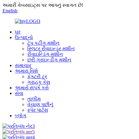
અમારી વેબસાઇટ્સ પર આપનું સ્વાગત છે!
English
ઘર
ઉત્પાદનો
ટેપ કટીંગ મશીન
સ્લિટર રીવાઇન્ડર મશીન
રીવાઇન્ડિંગ મશીન
છરી ગ્રાઇન્ડીંગ મશીન
સમાચાર
અમારા વિશે
ફેક્ટરી ટૂર
ગ્રાહક કેસ
અમારો સંપર્ક કરો
સેવા
તાલીમ
વેચાણ પછીનું
સ્પેર પાર્ટ્સ
બ્લોગ