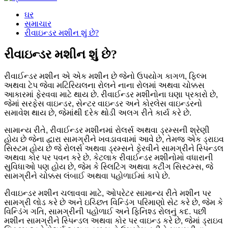
ઘર
સમાચાર
રીવાઇન્ડર મશીન શું છે?
રીવાઇન્ડર મશીન શું છે?
રીવાઈન્ડર મશીન એ એક મશીન છે જેનો ઉપયોગ કાગળ, ફિલ્મ
અથવા ટેપ જેવા મટિરિયલના રોલને નાના રોલમાં અથવા ચોક્કસ
આકારમાં ફેરવવા માટે થાય છે. રીવાઈન્ડર મશીનોના ઘણા પ્રકારો છે,
જેમાં સરફેસ વાઇન્ડર, સેન્ટર વાઇન્ડર અને કોરલેસ વાઇન્ડરનો
સમાવેશ થાય છે, જેમાંથી દરેક થોડી અલગ રીતે કાર્ય કરે છે.
સામાન્ય રીતે, રીવાઈન્ડર મશીનમાં રોલર્સ અથવા ડ્રમ્સની શ્રેણી
હોય છે જેના દ્વારા સામગ્રીને ખવડાવવામાં આવે છે, તેમજ એક ડ્રાઇવ
સિસ્ટમ હોય છે જે રોલર્સ અથવા ડ્રમ્સને ફેરવીને સામગ્રીને સ્પિન્ડલ
અથવા કોર પર પવન કરે છે. કેટલાક રીવાઈન્ડર મશીનોમાં વધારાની
સુવિધાઓ પણ હોય છે, જેમ કે સ્લિટિંગ અથવા કટીંગ સિસ્ટમ્સ, જે
સામગ્રીને ચોક્કસ લંબાઈ અથવા પહોળાઈમાં કાપે છે.
રીવાઇન્ડર મશીન ચલાવવા માટે, ઓપરેટર સામાન્ય રીતે મશીન પર
સામગ્રી લોડ કરે છે અને ઇચ્છિત વિન્ડિંગ પરિમાણો સેટ કરે છે, જેમ કે
વિન્ડિંગ ગતિ, સામગ્રીની પહોળાઈ અને ફિનિશ્ડ રોલનું કદ. પછી
મશીન સામગ્રીને સ્પિન્ડલ અથવા કોર પર વાઇન્ડ કરે છે, જેમાં ડ્રાઇવ